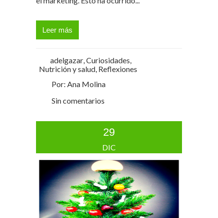
el marketing. Esto ha ocurrido...
Leer más
adelgazar
,
Curiosidades
,
Nutrición y salud
,
Reflexiones
Por: Ana Molina
Sin comentarios
29
DIC